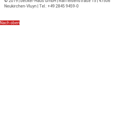
© 2019 | becker-Haus GmbH | Raiffeisenstraße 15 | 47506
Neukirchen-Vluyn | Tel.: +49 2845 9459-0
Nach oben